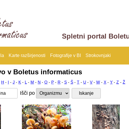
Spletni portal Bolet
la
Karte razširjenosti
Fotografije v BI
Strokovnjaki
vo v Boletus informaticus
-
H
-
I
-
J
-
K
-
L
-
M
-
N
-
O
-
P
-
R
-
S
-
Š
-
T
-
U
-
V
-
W
-
X
-
Y
-
Z
-
Ž
Išči po