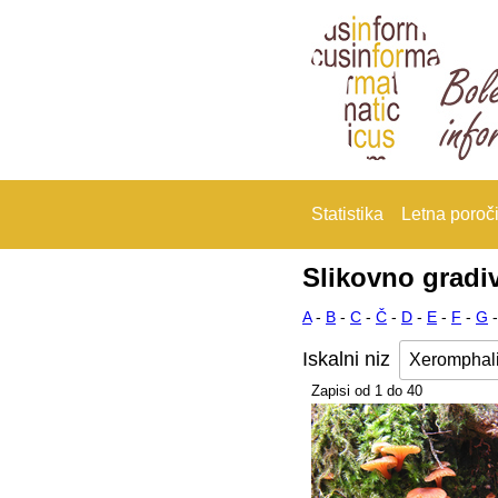
Statistika
Letna poroči
Slikovno gradi
A
-
B
-
C
-
Č
-
D
-
E
-
F
-
G
Iskalni niz
Zapisi od 1 do 40