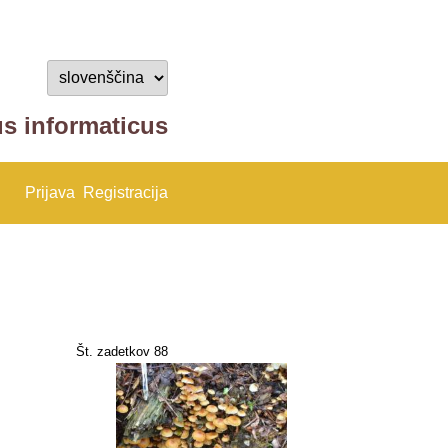
us informaticus
Prijava
Registracija
Št. zadetkov 88