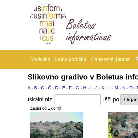
Statistika
Letna poročila
Karte razširjenosti
F
Slikovno gradivo v Boletus inf
A
-
B
-
C
-
Č
-
D
-
E
-
F
-
G
-
H
-
I
-
J
-
K
-
L
-
M
-
N
-
O
-
Iskalni niz
Išči po
Zapisi od 1 do 40