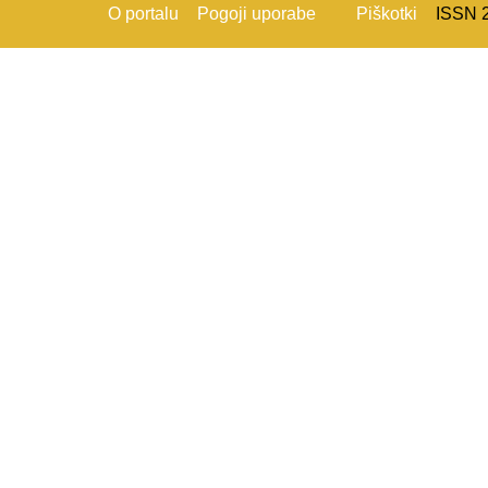
O portalu
Pogoji uporabe
Piškotki
ISSN 