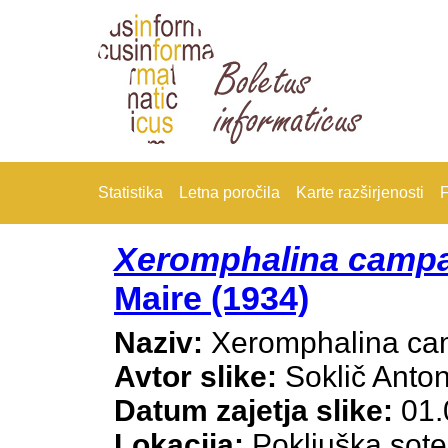
Statistika
Letna poročila
Karte razširjenosti
F
Xeromphalina campa
Maire (1934)
Naziv:
Xeromphalina ca
Avtor slike:
Soklič Anto
Datum zajetja slike:
01.
Lokacija:
Pokljuška sot