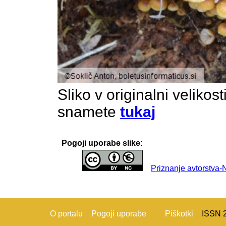
Sliko v originalni velikos
snamete
tukaj
Pogoji uporabe slike:
Priznanje avtorstva
O portalu
Pogoji uporabe
Piškotki
ISSN 