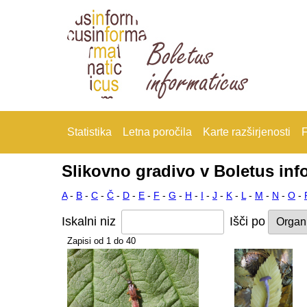
Statistika
Letna poročila
Karte razširjenosti
F
Slikovno gradivo v Boletus inf
A
-
B
-
C
-
Č
-
D
-
E
-
F
-
G
-
H
-
I
-
J
-
K
-
L
-
M
-
N
-
O
-
Iskalni niz
Išči po
Zapisi od 1 do 40