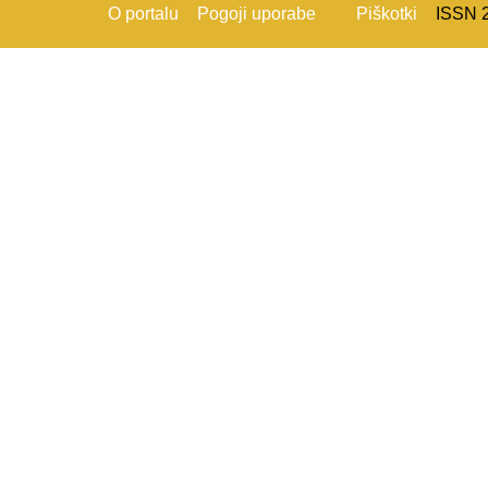
O portalu
Pogoji uporabe
Piškotki
ISSN 