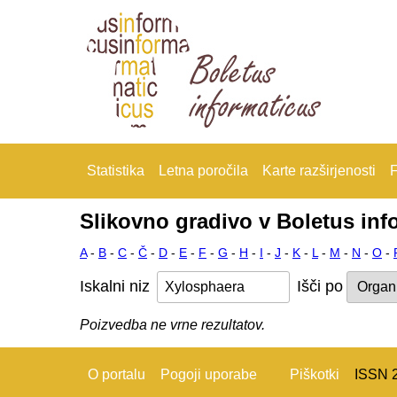
Statistika
Letna poročila
Karte razširjenosti
F
Slikovno gradivo v Boletus inf
A
-
B
-
C
-
Č
-
D
-
E
-
F
-
G
-
H
-
I
-
J
-
K
-
L
-
M
-
N
-
O
-
Iskalni niz
Išči po
Poizvedba ne vrne rezultatov.
O portalu
Pogoji uporabe
Piškotki
ISSN 