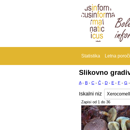
Statistika
Letna poroči
Slikovno gradi
A
-
B
-
C
-
Č
-
D
-
E
-
F
-
G
Iskalni niz
Zapisi od 1 do 36