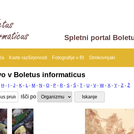
Spletni portal Bolet
la
Karte razširjenosti
Fotografije v BI
Strokovnjaki
vo v Boletus informaticus
-
H
-
I
-
J
-
K
-
L
-
M
-
N
-
O
-
P
-
R
-
S
-
Š
-
T
-
U
-
V
-
W
-
X
-
Y
-
Z
-
Ž
Išči po