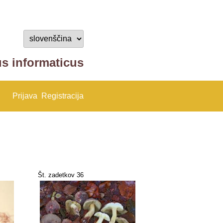
us informaticus
Prijava
Registracija
Št. zadetkov 36