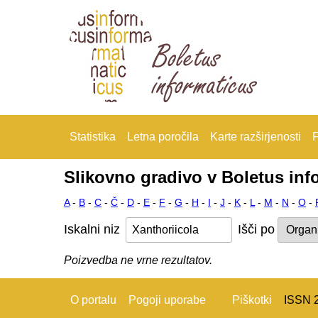
Statistika
Letna poročila
Karte razširjenosti
F
Slikovno gradivo v Boletus inf
A
-
B
-
C
-
Č
-
D
-
E
-
F
-
G
-
H
-
I
-
J
-
K
-
L
-
M
-
N
-
O
-
Iskalni niz
Išči po
Poizvedba ne vrne rezultatov.
O portalu
Pogoji uporabe
Piškotki
ISSN 