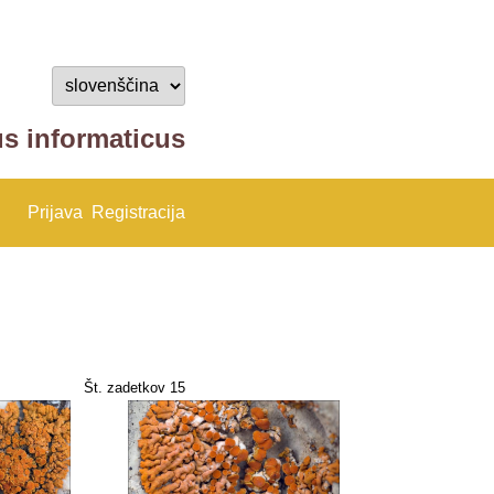
us informaticus
Prijava
Registracija
Št. zadetkov 15