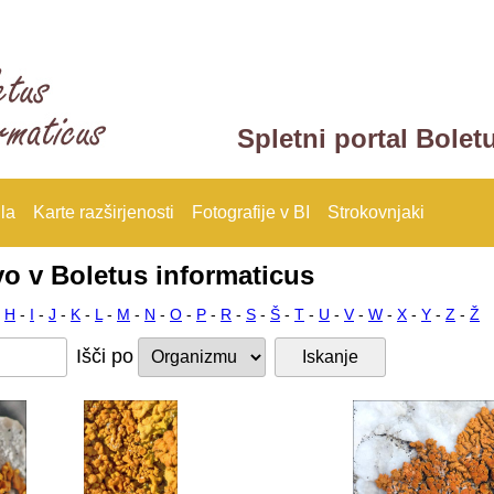
Spletni portal Bolet
la
Karte razširjenosti
Fotografije v BI
Strokovnjaki
vo v Boletus informaticus
-
H
-
I
-
J
-
K
-
L
-
M
-
N
-
O
-
P
-
R
-
S
-
Š
-
T
-
U
-
V
-
W
-
X
-
Y
-
Z
-
Ž
Išči po