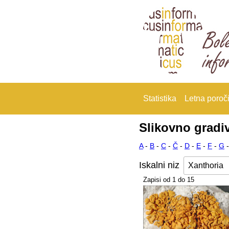
Statistika
Letna poroči
Slikovno gradi
A
-
B
-
C
-
Č
-
D
-
E
-
F
-
G
Iskalni niz
Zapisi od 1 do 15