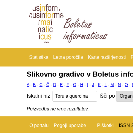
Statistika
Letna poročila
Karte razširjenosti
F
Slikovno gradivo v Boletus inf
A
-
B
-
C
-
Č
-
D
-
E
-
F
-
G
-
H
-
I
-
J
-
K
-
L
-
M
-
N
-
O
-
Iskalni niz
Išči po
Poizvedba ne vrne rezultatov.
O portalu
Pogoji uporabe
Piškotki
ISSN 