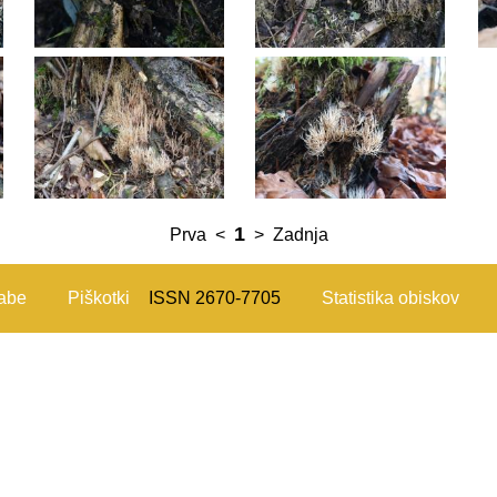
1
Prva
<
>
Zadnja
rabe
Piškotki
ISSN 2670-7705
Statistika obiskov