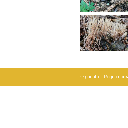
O portalu
Pogoji upo