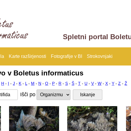
Spletni portal Bolet
la
Karte razširjenosti
Fotografije v BI
Strokovnjaki
vo v Boletus informaticus
-
H
-
I
-
J
-
K
-
L
-
M
-
N
-
O
-
P
-
R
-
S
-
Š
-
T
-
U
-
V
-
W
-
X
-
Y
-
Z
-
Ž
Išči po