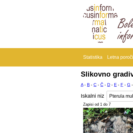
Statistika
Letna poroči
Slikovno gradi
A
-
B
-
C
-
Č
-
D
-
E
-
F
-
G
Iskalni niz
Zapisi od 1 do 7