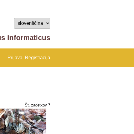
us informaticus
Prijava
Registracija
Št. zadetkov 7