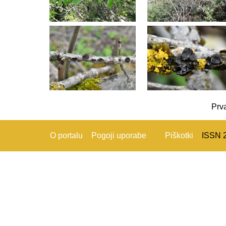
Prv
O portalu
Pogoji uporabe
Piškotki
ISSN 