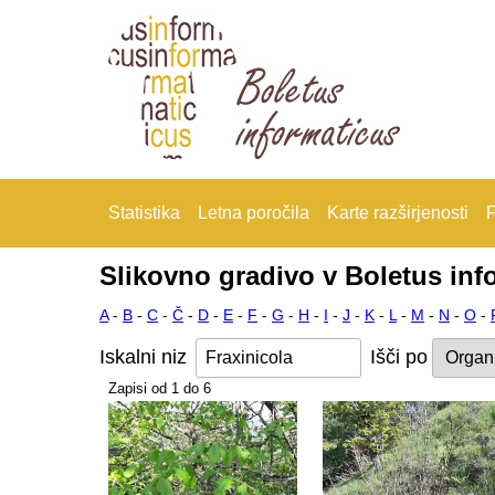
Statistika
Letna poročila
Karte razširjenosti
F
Slikovno gradivo v Boletus inf
A
-
B
-
C
-
Č
-
D
-
E
-
F
-
G
-
H
-
I
-
J
-
K
-
L
-
M
-
N
-
O
-
Iskalni niz
Išči po
Zapisi od 1 do 6