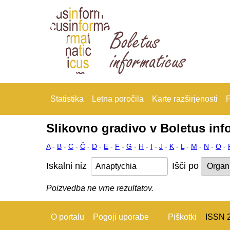
Statistika
Letna poročila
Karte razširjenosti
F
Slikovno gradivo v Boletus inf
A
-
B
-
C
-
Č
-
D
-
E
-
F
-
G
-
H
-
I
-
J
-
K
-
L
-
M
-
N
-
O
-
Iskalni niz
Išči po
Poizvedba ne vrne rezultatov.
O portalu
Pogoji uporabe
Piškotki
ISSN 