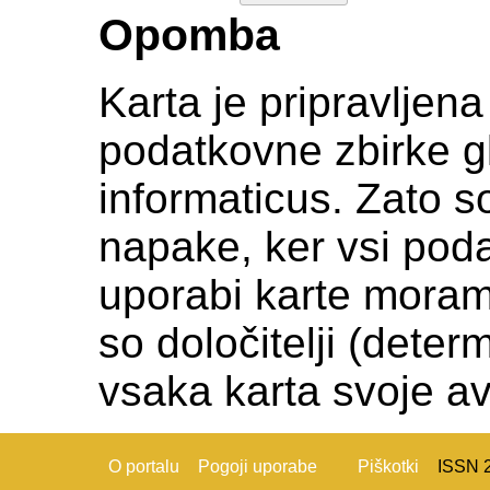
Opomba
Karta je pripravljen
podatkovne zbirke gl
informaticus. Zato s
napake, ker vsi podat
uporabi karte moramo c
so določitelji (deter
vsaka karta svoje av
O portalu
Pogoji uporabe
Piškotki
ISSN 