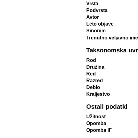
Vrsta
Podvrsta
Avtor
Leto objave
Sinonim
Trenutno veljavno ime
Taksonomska uvrst
Rod
Družina
Red
Razred
Deblo
Kraljestvo
Ostali podatki
Užitnost
Opomba
Opomba IF