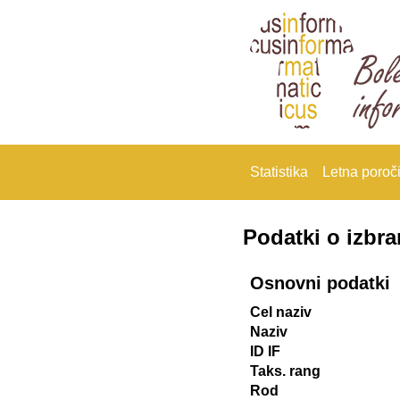
Statistika
Letna poroči
Podatki o izbr
Osnovni podatki
Cel naziv
Naziv
ID IF
Taks. rang
Rod