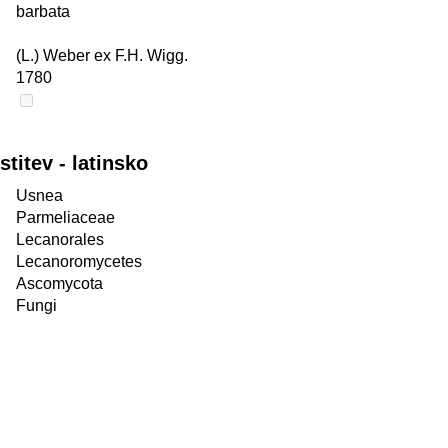
barbata
(L.) Weber ex F.H. Wigg.
1780
itev - latinsko
Usnea
Parmeliaceae
Lecanorales
Lecanoromycetes
Ascomycota
Fungi