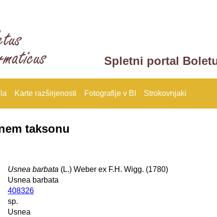
Spletni portal Bolet
la
Karte razširjenosti
Fotografije v BI
Strokovnjaki
anem taksonu
Usnea barbata
(L.) Weber ex F.H. Wigg. (1780)
Usnea barbata
408326
sp.
Usnea