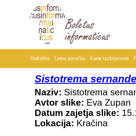
Statistika
Letna poročila
Karte razširjenosti
F
Sistotrema sernande
Naziv:
Sistotrema serna
Avtor slike:
Eva Zupan
Datum zajetja slike:
15.
Lokacija:
Kračina