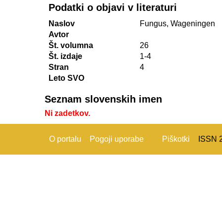
Podatki o objavi v literaturi
Naslov
Fungus, Wageningen
Avtor
Št. volumna
26
Št. izdaje
1-4
Stran
4
Leto SVO
Seznam slovenskih imen
Ni zadetkov.
O portalu
Pogoji uporabe
Piškotki
ISSN 