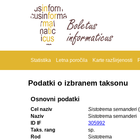
Statistika
Letna poročila
Karte razširjenosti
F
Podatki o izbranem taksonu
Osnovni podatki
Cel naziv
Sistotrema sernanderi
(
Naziv
Sistotrema sernanderi
ID IF
305992
Taks. rang
sp.
Rod
Sistotrema