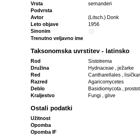
Vrsta
sernanderi
Podvrsta
Avtor
(Litsch.) Donk
Leto objave
1956
Sinonim
Trenutno veljavno ime
Taksonomska uvrstitev - latinsko
Rod
Sistotrema
Družina
Hydnaceae
, ježarke
Red
Cantharellales
, lisičkar
Razred
Agaricomycetes
Deblo
Basidiomycota
, prosto
Kraljestvo
Fungi
, glive
Ostali podatki
Užitnost
Opomba
Opomba IF