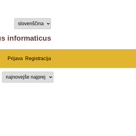
us informaticus
Prijava
Registracija