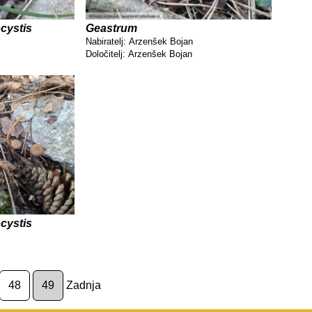
cystis
Geastrum
Nabiratelj:
Arzenšek Bojan
Določitelj:
Arzenšek Bojan
cystis
48
49
Zadnja