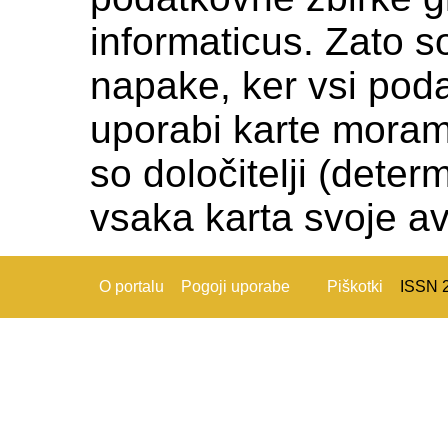
informaticus. Zato s
napake, ker vsi podat
uporabi karte moramo c
so določitelji (deter
vsaka karta svoje av
O portalu
Pogoji uporabe
Piškotki
ISSN 