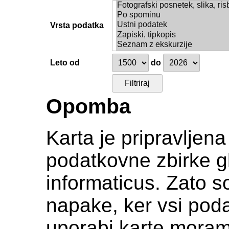
Vrsta podatka
Leto od
do
Opomba
Karta je pripravljen
podatkovne zbirke gl
informaticus. Zato s
napake, ker vsi podat
uporabi karte moramo c