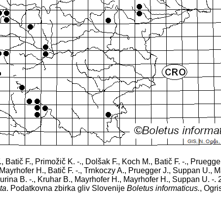
., Batič F., Primožič K. -., Dolšak F., Koch M., Batič F. -., Pruegger
ayrhofer H., Batič F. -., Trnkoczy A., Pruegger J., Suppan U., M
Surina B. -., Kruhar B., Mayrhofer H., Mayrhofer H., Suppan U. -. 
ta
. Podatkovna zbirka gliv Slovenije
Boletus informaticus.
, Ogri