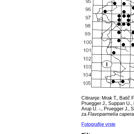
Citiranje: Mrak T., Batič F
Pruegger J., Suppan U., M
Arup U. -., Pruegger J., 
za
Flavoparmelia capera
Fotografije vrste