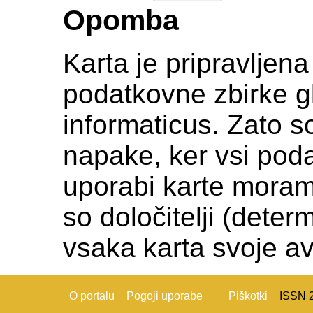
Opomba
Karta je pripravljen
podatkovne zbirke gl
informaticus. Zato s
napake, ker vsi podat
uporabi karte moramo c
so določitelji (deter
vsaka karta svoje av
O portalu
Pogoji uporabe
Piškotki
ISSN 