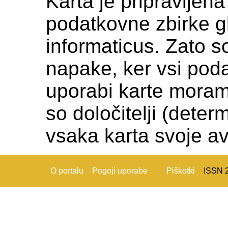
Karta je pripravljen
podatkovne zbirke gl
informaticus. Zato s
napake, ker vsi podat
uporabi karte moramo c
so določitelji (deter
vsaka karta svoje av
O portalu
Pogoji uporabe
Piškotki
ISSN 