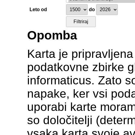
Leto od
do
Opomba
Karta je pripravljen
podatkovne zbirke gl
informaticus. Zato s
napake, ker vsi podat
uporabi karte moramo c
so določitelji (deter
vsaka karta svoje av