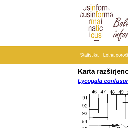
Statistika
Letna poroči
Karta razširjeno
Lycogala confusu