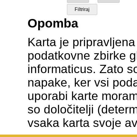
Opomba
Karta je pripravljen
podatkovne zbirke gl
informaticus. Zato s
napake, ker vsi podat
uporabi karte moramo c
so določitelji (deter
vsaka karta svoje av