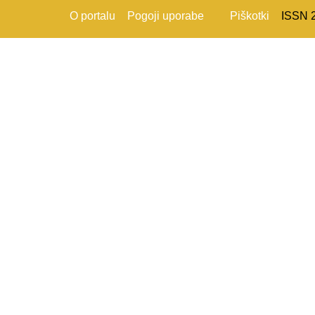
O portalu
Pogoji uporabe
Piškotki
ISSN 