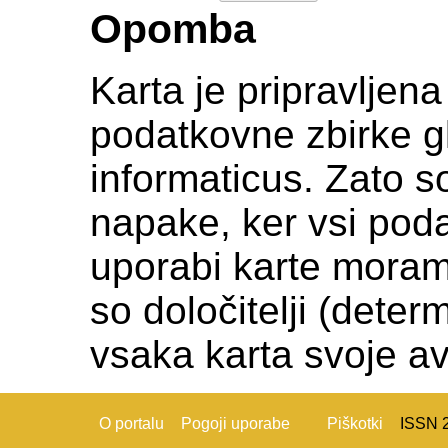
Opomba
Karta je pripravljen
podatkovne zbirke gl
informaticus. Zato s
napake, ker vsi podat
uporabi karte moramo c
so določitelji (deter
vsaka karta svoje av
O portalu
Pogoji uporabe
Piškotki
ISSN 