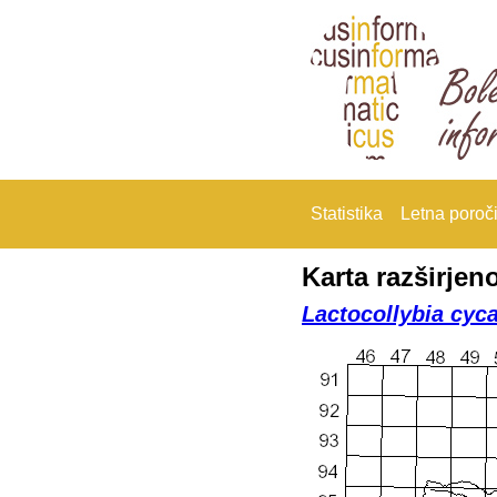
Statistika
Letna poroči
Karta razširjeno
Lactocollybia cyc