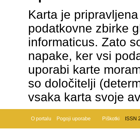
Karta je pripravljen
podatkovne zbirke gl
informaticus. Zato s
napake, ker vsi podat
uporabi karte moramo c
so določitelji (deter
vsaka karta svoje av
O portalu
Pogoji uporabe
Piškotki
ISSN 