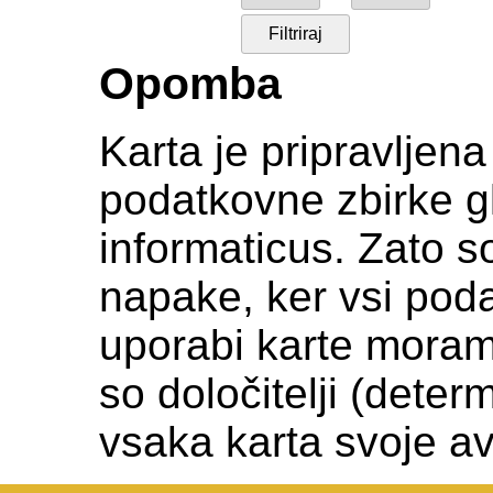
Opomba
Karta je pripravljen
podatkovne zbirke gl
informaticus. Zato s
napake, ker vsi podat
uporabi karte moramo c
so določitelji (deter
vsaka karta svoje av