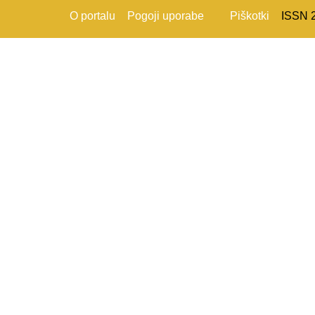
O portalu
Pogoji uporabe
Piškotki
ISSN 