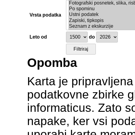
Vrsta podatka
Leto od
do
Opomba
Karta je pripravljen
podatkovne zbirke gl
informaticus. Zato s
napake, ker vsi podat
uporabi karte moramo c