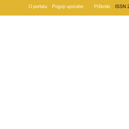
O portalu
Pogoji uporabe
Piškotki
ISSN 