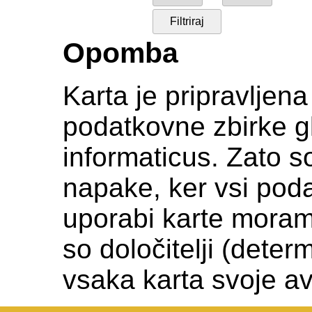
Opomba
Karta je pripravljen
podatkovne zbirke gl
informaticus. Zato s
napake, ker vsi podat
uporabi karte moramo c
so določitelji (deter
vsaka karta svoje av