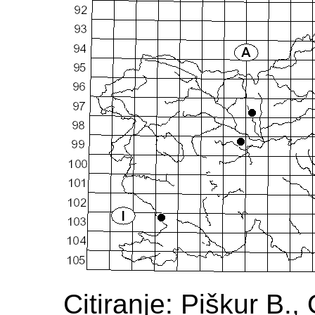
Citiranje: Piškur B.,