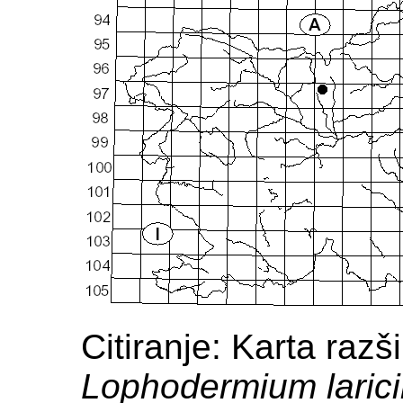
Citiranje: Karta razši
Lophodermium laric