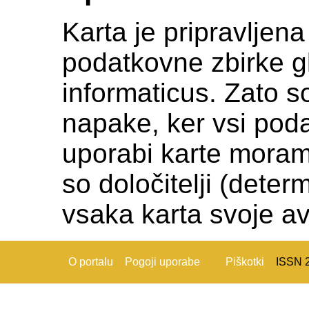
Karta je pripravljen
podatkovne zbirke gl
informaticus. Zato s
napake, ker vsi podat
uporabi karte moramo c
so določitelji (deter
vsaka karta svoje av
O portalu
Pogoji uporabe
Piškotki
ISSN 