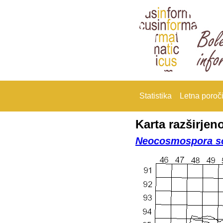
Statistika
Letna poroči
Karta razširjeno
Neocosmospora so