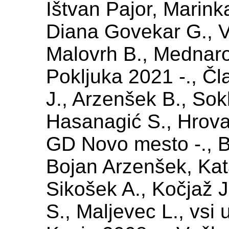
Ištvan Pajor, Marink
Diana Govekar G., V
Malovrh B., Mednar
Pokljuka 2021 -., Čl
J., Arzenšek B., Sokl
Hasanagić S., Hrovat
GD Novo mesto -., Be
Bojan Arzenšek, Kat
Sikošek A., Kočjaž J
S., Maljevec L., vsi