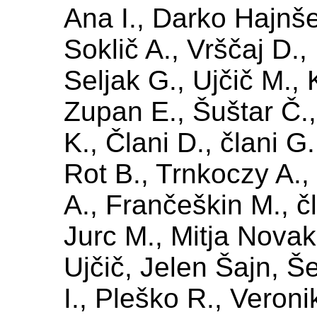
Ana I., Darko Hajnše
Soklič A., Vrščaj D.,
Seljak G., Ujčič M.,
Zupan E., Šuštar Č.,
K., Člani D., člani G
Rot B., Trnkoczy A., 
A., Frančeškin M., čl
Jurc M., Mitja Novak
Ujčič, Jelen Šajn, Š
I., Pleško R., Veron