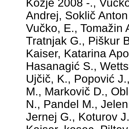
Kozje 2008 -., Vučko 
Andrej, Soklič Anton
Vučko, E., Tomažin A
Tratnjak G., Piškur 
Kaiser, Katarina Apo
Hasanagić S., Wettst
Ujčič, K., Popović J
M., Markovič D., Obl
N., Pandel M., Jelen
Jernej G., Koturov J.