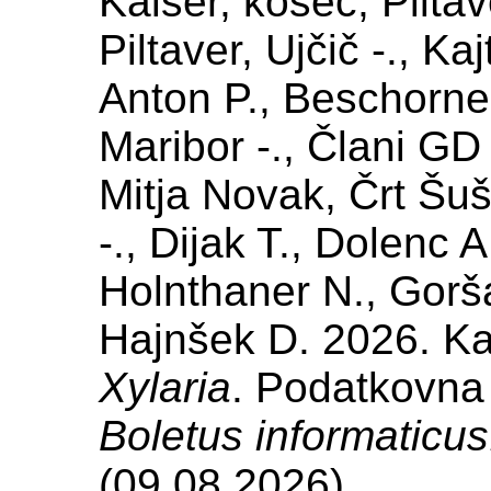
Kaiser, kosec, Piltav
Piltaver, Ujčič -., Ka
Anton P., Beschorner
Maribor -., Člani GD
Mitja Novak, Črt Šuš
-., Dijak T., Dolenc 
Holnthaner N., Gorš
Hajnšek D. 2026. Kar
Xylaria
. Podatkovna 
Boletus informaticus
(09.08.2026)