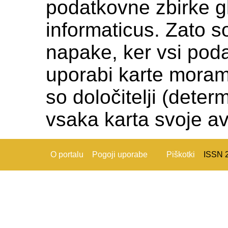
podatkovne zbirke gl
informaticus. Zato s
napake, ker vsi podat
uporabi karte moramo c
so določitelji (deter
vsaka karta svoje av
O portalu
Pogoji uporabe
Piškotki
ISSN 