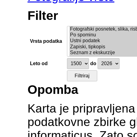
Filter
Vrsta podatka
Leto od
do
Opomba
Karta je pripravljen
podatkovne zbirke gl
informaticus. Zato s