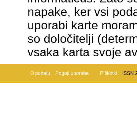
napake, ker vsi podat
uporabi karte moramo c
so določitelji (deter
vsaka karta svoje av
O portalu
Pogoji uporabe
Piškotki
ISSN 