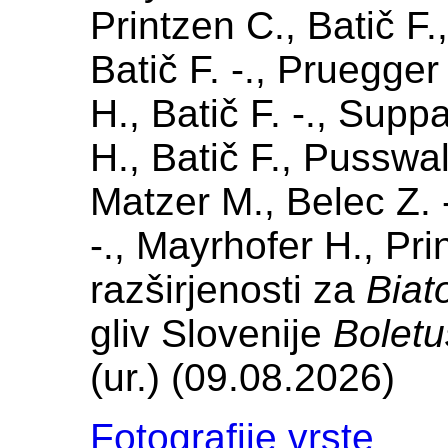
Printzen C., Batič F.
Batič F. -., Pruegge
H., Batič F. -., Sup
H., Batič F., Pusswa
Matzer M., Belec Z. -
-., Mayrhofer H., Pri
razširjenosti za
Biat
gliv Slovenije
Boletu
(ur.) (09.08.2026)
Fotografije vrste