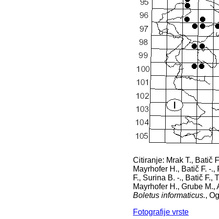
Citiranje: Mrak T., Batič 
Mayrhofer H., Batič F. -., 
F., Surina B. -., Batič F.
Mayrhofer H., Grube M., A
Boletus informaticus.
, Og
Fotografije vrste