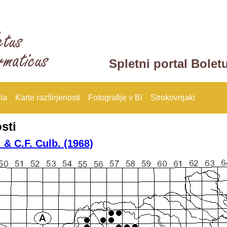
Spletni portal Bolet
la
Karte razširjenosti
Fotografije v BI
Strokovnjaki
sti
 & C.F. Culb. (1968)