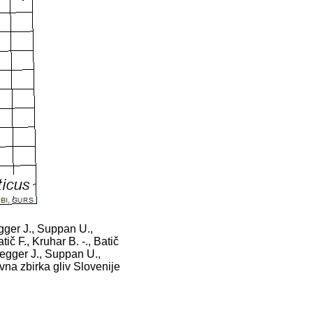
uegger J., Suppan U.,
tič F., Kruhar B. -., Batič
ruegger J., Suppan U.,
vna zbirka gliv Slovenije