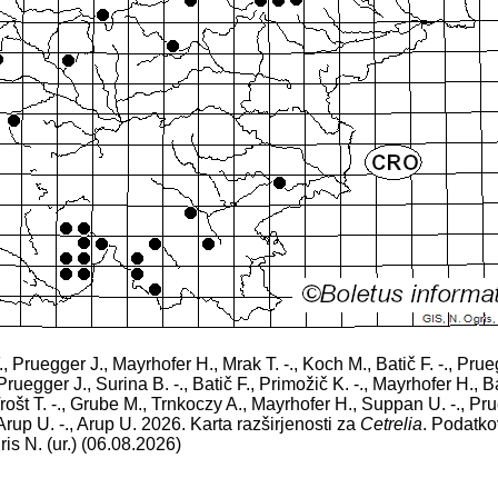
F., Pruegger J., Mayrhofer H., Mrak T. -., Koch M., Batič F. -., Pr
Pruegger J., Surina B. -., Batič F., Primožič K. -., Mayrhofer H., Ba
, Trošt T. -., Grube M., Trnkoczy A., Mayrhofer H., Suppan U. -., P
rup U. -., Arup U. 2026. Karta razširjenosti za
Cetrelia
. Podatko
ris N. (ur.) (06.08.2026)