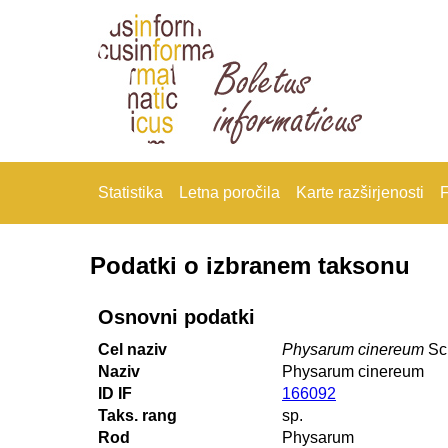
Statistika
Letna poročila
Karte razširjenosti
F
Podatki o izbranem taksonu
Osnovni podatki
Cel naziv
Physarum cinereum
Sch
Naziv
Physarum cinereum
ID IF
166092
Taks. rang
sp.
Rod
Physarum