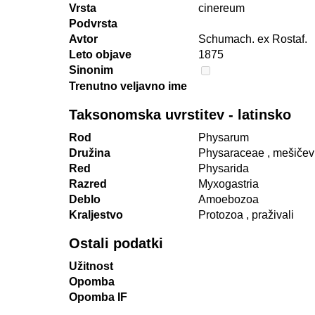
Vrsta
cinereum
Podvrsta
Avtor
Schumach. ex Rostaf.
Leto objave
1875
Sinonim
Trenutno veljavno ime
Taksonomska uvrstitev - latinsko
Rod
Physarum
Družina
Physaraceae
, mešiče
Red
Physarida
Razred
Myxogastria
Deblo
Amoebozoa
Kraljestvo
Protozoa
, praživali
Ostali podatki
Užitnost
Opomba
Opomba IF