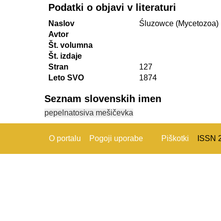
Podatki o objavi v literaturi
Naslov
Śluzowce (Mycetozoa) 
Avtor
Št. volumna
Št. izdaje
Stran
127
Leto SVO
1874
Seznam slovenskih imen
pepelnatosiva mešičevka
O portalu
Pogoji uporabe
Piškotki
ISSN 