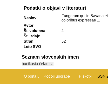
Podatki o objavi v literaturi
Fungorum qui in Bavaria et
Naslov
coloribus expressae ...
Avtor
Št. volumna
4
Št. izdaje
Stran
52
Leto SVO
Seznam slovenskih imen
bucikasta čeladica
O portalu
Pogoji uporabe
Piškotki
ISSN 