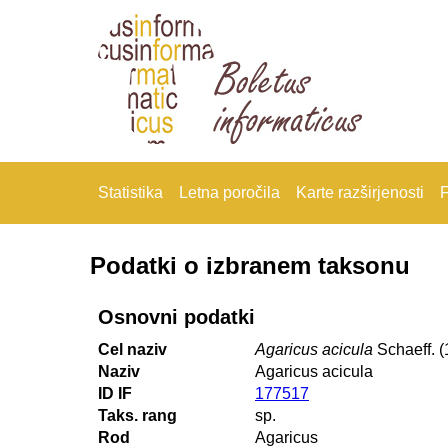
Statistika
Letna poročila
Karte razširjenosti
F
Podatki o izbranem taksonu
Osnovni podatki
Cel naziv
Agaricus acicula
Schaeff. (
Naziv
Agaricus acicula
ID IF
177517
Taks. rang
sp.
Rod
Agaricus