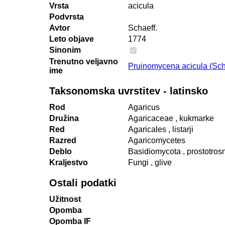
Vrsta
acicula
Podvrsta
Avtor
Schaeff.
Leto objave
1774
Sinonim
Trenutno veljavno
Pruinomycena acicula (Scha
ime
Taksonomska uvrstitev - latinsko
Rod
Agaricus
Družina
Agaricaceae
, kukmarke
Red
Agaricales
, listarji
Razred
Agaricomycetes
Deblo
Basidiomycota
, prostotros
Kraljestvo
Fungi
, glive
Ostali podatki
Užitnost
Opomba
Opomba IF