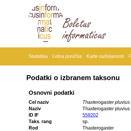
Statistika
Letna poročila
Karte razširjenosti
F
Podatki o izbranem taksonu
Osnovni podatki
Cel naziv
Thaxterogaster pluvius
Naziv
Thaxterogaster pluvius
ID IF
559202
Taks. rang
sp.
Rod
Thaxterogaster