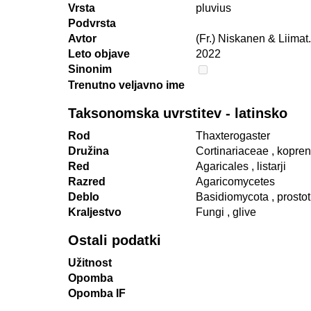
Vrsta
pluvius
Podvrsta
Avtor
(Fr.) Niskanen & Liimat.
Leto objave
2022
Sinonim
Trenutno veljavno ime
Taksonomska uvrstitev - latinsko
Rod
Thaxterogaster
Družina
Cortinariaceae
, kopre
Red
Agaricales
, listarji
Razred
Agaricomycetes
Deblo
Basidiomycota
, prosto
Kraljestvo
Fungi
, glive
Ostali podatki
Užitnost
Opomba
Opomba IF