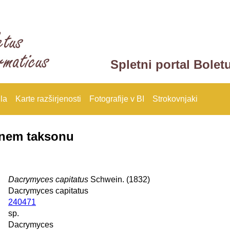
Spletni portal Bolet
la
Karte razširjenosti
Fotografije v BI
Strokovnjaki
anem taksonu
Dacrymyces capitatus
Schwein. (1832)
Dacrymyces capitatus
240471
sp.
Dacrymyces