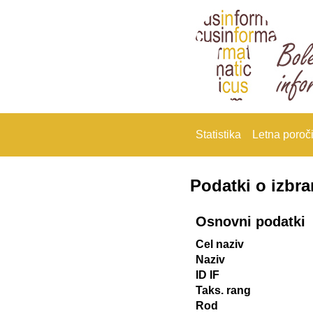
Statistika
Letna poroči
Podatki o izbr
Osnovni podatki
Cel naziv
Naziv
ID IF
Taks. rang
Rod