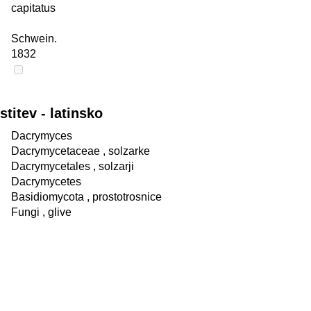
capitatus
Schwein.
1832
itev - latinsko
Dacrymyces
Dacrymycetaceae
, solzarke
Dacrymycetales
, solzarji
Dacrymycetes
Basidiomycota
, prostotrosnice
Fungi
, glive