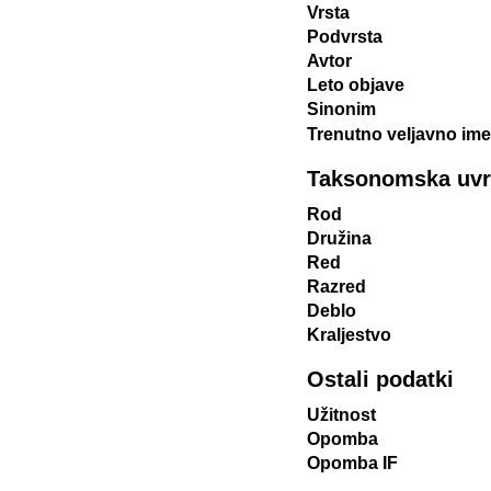
Vrsta
Podvrsta
Avtor
Leto objave
Sinonim
Trenutno veljavno ime
Taksonomska uvrst
Rod
Družina
Red
Razred
Deblo
Kraljestvo
Ostali podatki
Užitnost
Opomba
Opomba IF