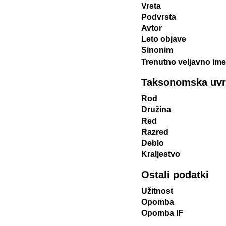
Vrsta
Podvrsta
Avtor
Leto objave
Sinonim
Trenutno veljavno ime
Taksonomska uvrst
Rod
Družina
Red
Razred
Deblo
Kraljestvo
Ostali podatki
Užitnost
Opomba
Opomba IF