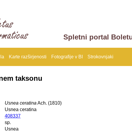
Spletni portal Bolet
la
Karte razširjenosti
Fotografije v BI
Strokovnjaki
anem taksonu
Usnea ceratina
Ach. (1810)
Usnea ceratina
408337
sp.
Usnea