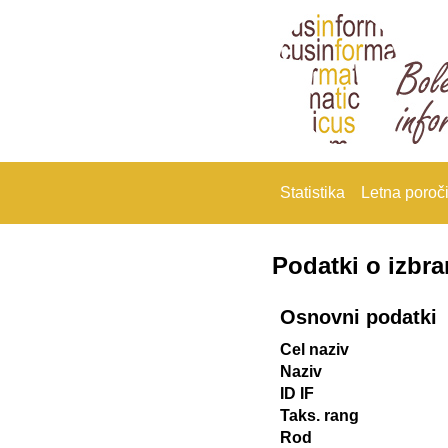
Statistika
Letna poroči
Podatki o izbr
Osnovni podatki
Cel naziv
Naziv
ID IF
Taks. rang
Rod