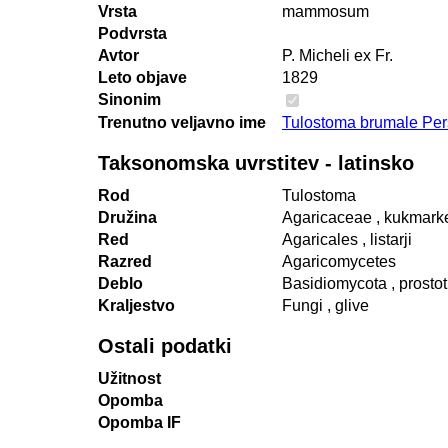
Vrsta
mammosum
Podvrsta
Avtor
P. Micheli ex Fr.
Leto objave
1829
Sinonim
Trenutno veljavno ime
Tulostoma brumale Per
Taksonomska uvrstitev - latinsko
Rod
Tulostoma
Družina
Agaricaceae
, kukmark
Red
Agaricales
, listarji
Razred
Agaricomycetes
Deblo
Basidiomycota
, prosto
Kraljestvo
Fungi
, glive
Ostali podatki
Užitnost
Opomba
Opomba IF