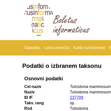
Statistika
Letna poročila
Karte razširjenosti
F
Podatki o izbranem taksonu
Osnovni podatki
Cel naziv
Tulostoma mammosum
Naziv
Tulostoma mammosum
ID IF
237709
Taks. rang
sp.
Rod
Tulostoma