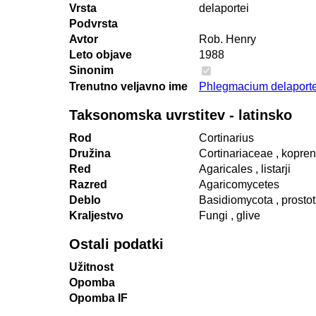
Vrsta
delaportei
Podvrsta
Avtor
Rob. Henry
Leto objave
1988
Sinonim
Trenutno veljavno ime
Phlegmacium delaportei
Taksonomska uvrstitev - latinsko
Rod
Cortinarius
Družina
Cortinariaceae
, kopre
Red
Agaricales
, listarji
Razred
Agaricomycetes
Deblo
Basidiomycota
, prosto
Kraljestvo
Fungi
, glive
Ostali podatki
Užitnost
Opomba
Opomba IF