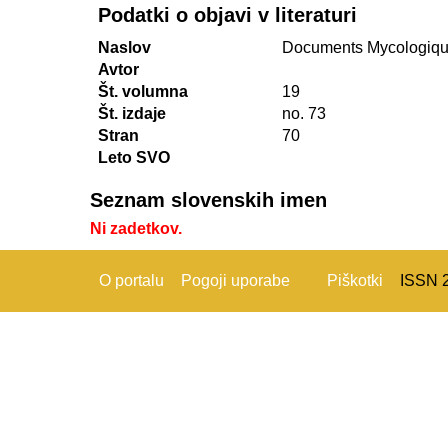
Podatki o objavi v literaturi
Naslov
Documents Mycologiq
Avtor
Št. volumna
19
Št. izdaje
no. 73
Stran
70
Leto SVO
Seznam slovenskih imen
Ni zadetkov.
O portalu
Pogoji uporabe
Piškotki
ISSN 