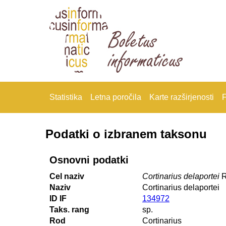
Statistika
Letna poročila
Karte razširjenosti
F
Podatki o izbranem taksonu
Osnovni podatki
Cel naziv
Cortinarius delaportei
R
Naziv
Cortinarius delaportei
ID IF
134972
Taks. rang
sp.
Rod
Cortinarius