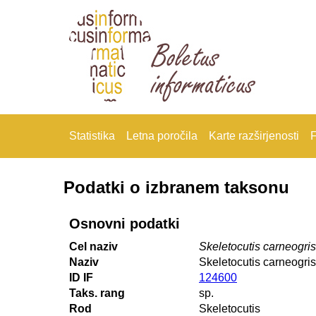
Statistika
Letna poročila
Karte razširjenosti
F
Podatki o izbranem taksonu
Osnovni podatki
Cel naziv
Skeletocutis carneogri
Naziv
Skeletocutis carneogri
ID IF
124600
Taks. rang
sp.
Rod
Skeletocutis