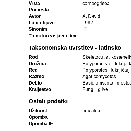
Vrsta
carneogrisea
Podvrsta
Avtor
A. David
Leto objave
1982
Sinonim
Trenutno veljavno ime
Taksonomska uvrstitev - latinsko
Rod
Skeletocutis
, kostenel
Družina
Polyporaceae
, luknjar
Red
Polyporales
, luknjičarji
Razred
Agaricomycetes
Deblo
Basidiomycota
, prosto
Kraljestvo
Fungi
, glive
Ostali podatki
Užitnost
neužitna
Opomba
Opomba IF