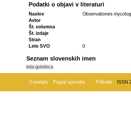
Podatki o objavi v literaturi
Naslov
Observationes mycologi
Avtor
Št. volumna
Št. izdaje
Stran
Leto SVO
0
Seznam slovenskih imen
trda golobica
O portalu
Pogoji uporabe
Piškotki
ISSN 