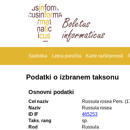
Statistika
Letna poročila
Karte razširjenosti
F
Podatki o izbranem taksonu
Osnovni podatki
Cel naziv
Russula rosea
Pers. (1
Naziv
Russula rosea
ID IF
465253
Taks. rang
sp.
Rod
Russula