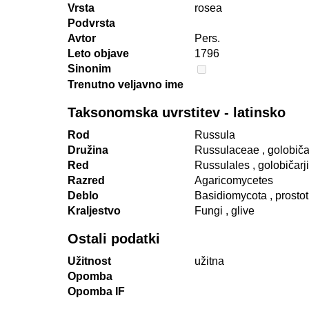
Vrsta
rosea
Podvrsta
Avtor
Pers.
Leto objave
1796
Sinonim
Trenutno veljavno ime
Taksonomska uvrstitev - latinsko
Rod
Russula
Družina
Russulaceae
, golobič
Red
Russulales
, golobičarji
Razred
Agaricomycetes
Deblo
Basidiomycota
, prosto
Kraljestvo
Fungi
, glive
Ostali podatki
Užitnost
užitna
Opomba
Opomba IF