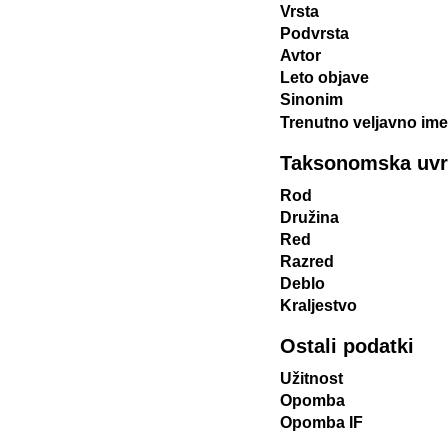
Vrsta
Podvrsta
Avtor
Leto objave
Sinonim
Trenutno veljavno ime
Taksonomska uvrst
Rod
Družina
Red
Razred
Deblo
Kraljestvo
Ostali podatki
Užitnost
Opomba
Opomba IF