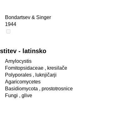
Bondartsev & Singer
1944
itev - latinsko
Amylocystis
Fomitopsidaceae
, kresilače
Polyporales
, luknjičarji
Agaricomycetes
Basidiomycota
, prostotrosnice
Fungi
, glive