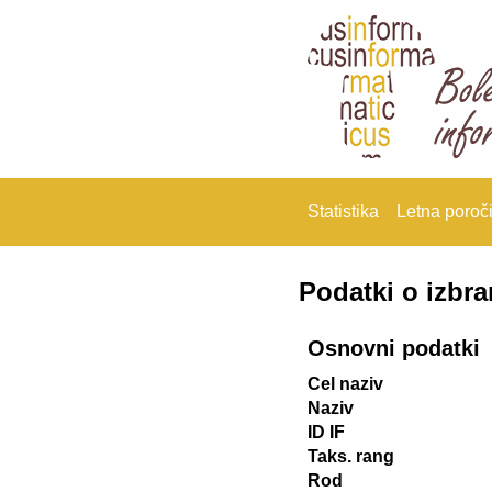
Statistika
Letna poroči
Podatki o izbr
Osnovni podatki
Cel naziv
Naziv
ID IF
Taks. rang
Rod