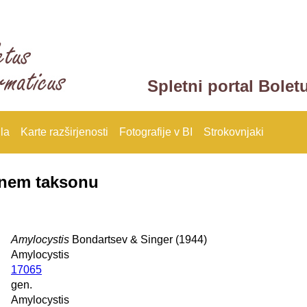
Spletni portal Bolet
la
Karte razširjenosti
Fotografije v BI
Strokovnjaki
anem taksonu
Amylocystis
Bondartsev & Singer (1944)
Amylocystis
17065
gen.
Amylocystis