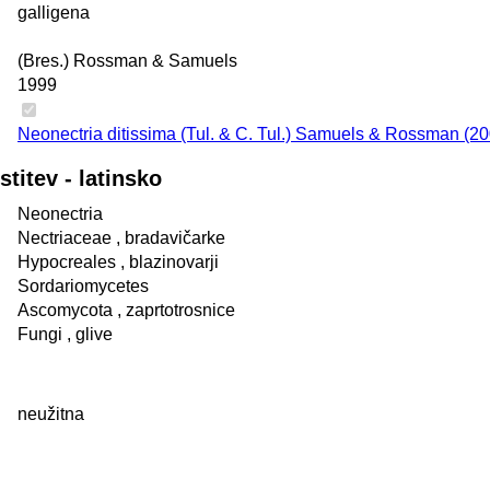
galligena
(Bres.) Rossman & Samuels
1999
Neonectria ditissima (Tul. & C. Tul.) Samuels & Rossman (2
itev - latinsko
Neonectria
Nectriaceae
, bradavičarke
Hypocreales
, blazinovarji
Sordariomycetes
Ascomycota
, zaprtotrosnice
Fungi
, glive
neužitna