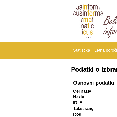
Statistika
Letna poroči
Podatki o izbr
Osnovni podatki
Cel naziv
Naziv
ID IF
Taks. rang
Rod