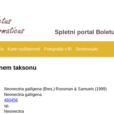
Spletni portal Bolet
la
Karte razširjenosti
Fotografije v BI
Strokovnjaki
anem taksonu
Neonectria galligena
(Bres.) Rossman & Samuels (1999)
Neonectria galligena
460456
sp.
Neonectria