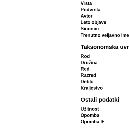
Vrsta
Podvrsta
Avtor
Leto objave
Sinonim
Trenutno veljavno ime
Taksonomska uvrst
Rod
Družina
Red
Razred
Deblo
Kraljestvo
Ostali podatki
Užitnost
Opomba
Opomba IF