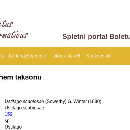
Spletni portal Bolet
la
Karte razširjenosti
Fotografije v BI
Strokovnjaki
anem taksonu
Ustilago scabiosae
(Sowerby) G. Winter (1880)
Ustilago scabiosae
159
sp.
Ustilago