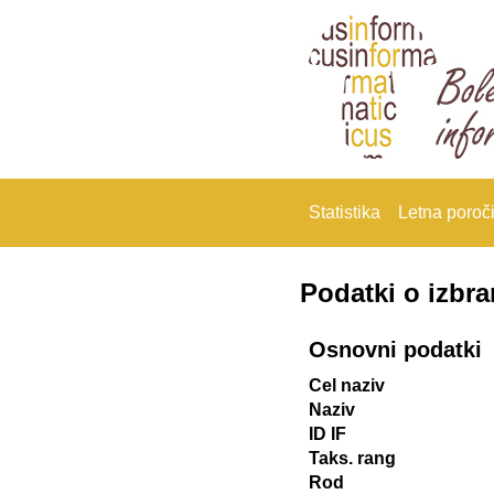
Statistika
Letna poroči
Podatki o izbr
Osnovni podatki
Cel naziv
Naziv
ID IF
Taks. rang
Rod