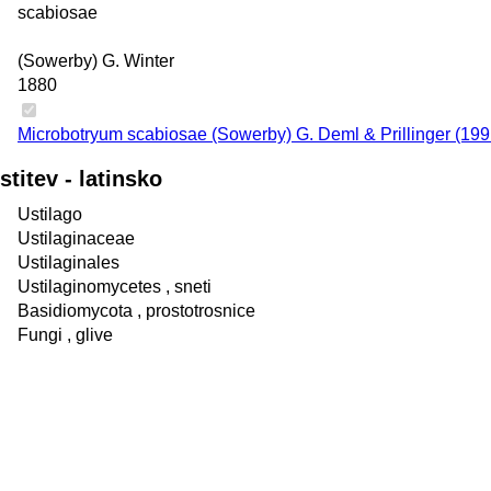
scabiosae
(Sowerby) G. Winter
1880
Microbotryum scabiosae (Sowerby) G. Deml & Prillinger (199
itev - latinsko
Ustilago
Ustilaginaceae
Ustilaginales
Ustilaginomycetes
, sneti
Basidiomycota
, prostotrosnice
Fungi
, glive