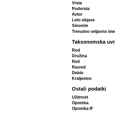
Vrsta
Podvrsta
Avtor
Leto objave
Sinonim
Trenutno veljavno ime
Taksonomska uvrst
Rod
Družina
Red
Razred
Deblo
Kraljestvo
Ostali podatki
Užitnost
Opomba
Opomba IF