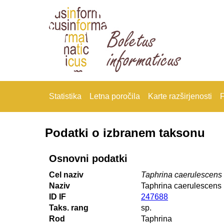
Statistika
Letna poročila
Karte razširjenosti
F
Podatki o izbranem taksonu
Osnovni podatki
Cel naziv
Taphrina caerulescens
Naziv
Taphrina caerulescens
ID IF
247688
Taks. rang
sp.
Rod
Taphrina