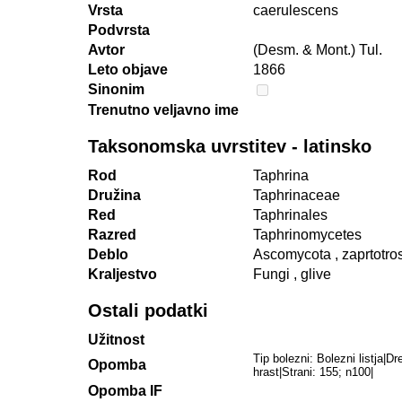
Vrsta
caerulescens
Podvrsta
Avtor
(Desm. & Mont.) Tul.
Leto objave
1866
Sinonim
Trenutno veljavno ime
Taksonomska uvrstitev - latinsko
Rod
Taphrina
Družina
Taphrinaceae
Red
Taphrinales
Razred
Taphrinomycetes
Deblo
Ascomycota
, zaprtotro
Kraljestvo
Fungi
, glive
Ostali podatki
Užitnost
Tip bolezni: Bolezni listja|D
Opomba
hrast|Strani: 155; n100|
Opomba IF