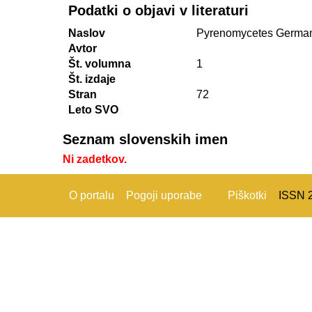
Podatki o objavi v literaturi
Naslov
Pyrenomycetes German
Avtor
Št. volumna
1
Št. izdaje
Stran
72
Leto SVO
Seznam slovenskih imen
Ni zadetkov.
O portalu
Pogoji uporabe
Piškotki
ISSN 