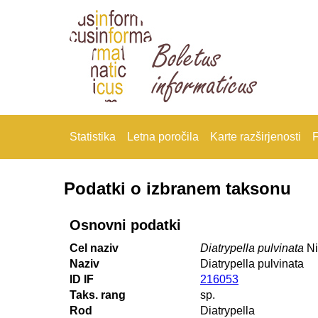
Statistika
Letna poročila
Karte razširjenosti
F
Podatki o izbranem taksonu
Osnovni podatki
Cel naziv
Diatrypella pulvinata
Ni
Naziv
Diatrypella pulvinata
ID IF
216053
Taks. rang
sp.
Rod
Diatrypella