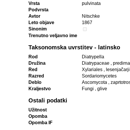
Vrsta
pulvinata
Podvrsta
Avtor
Nitschke
Leto objave
1867
Sinonim
Trenutno veljavno ime
Taksonomska uvrstitev - latinsko
Rod
Diatrypella
Družina
Diatrypaceae
, predirn
Red
Xylariales
, lesenjačarji
Razred
Sordariomycetes
Deblo
Ascomycota
, zaprtotro
Kraljestvo
Fungi
, glive
Ostali podatki
Užitnost
Opomba
Opomba IF